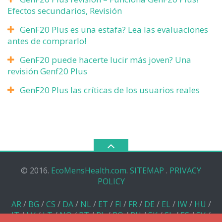
Efectos secundarios, Revisión
GenF20 Plus es una estafa? Lea las evaluaciones
antes de comprarlo!
GenF20 puede hacerte lucir más joven? Una
revisión Genf20 Plus
GenF20 Plus las críticas de los usuarios reales
© 2016.
EcoMensHealth.com
.
SITEMAP
.
PRIVACY
POLICY
AR
/
BG
/
CS
/
DA
/
NL
/
ET
/
FI
/
FR
/
DE
/
EL
/
IW
/
HU
/
IT
/
LV
/
LT
/
NO
/
PT
/
PL
/
RO
/
RU
/
SK
/
SL
/
ES
/
SV
/