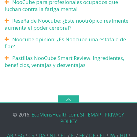
NooCube para profesionales ocupados que
luchan contra la fatiga mental
Reseña de Noocube: ¿Este nootrópico realmente
aumenta el poder cerebral?
Noocube opinión: ¿Es Noocube una estafa o de
fiar?
Pastillas NooCube Smart Review: Ingredientes,
beneficios, ventajas y desventajas
© 2016.
EcoMensHealth.com
.
SITEMAP
.
PRIVACY
POLICY
AR
/
BG
/
CS
/
DA
/
NL
/
ET
/
FI
/
FR
/
DE
/
EL
/
IW
/
HU
/